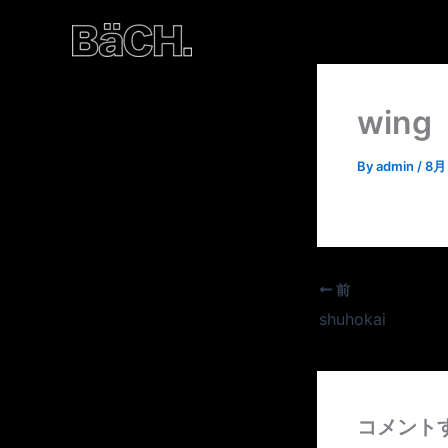
内
容
を
ス
wing
キ
ッ
プ
By
admin
/
8月 
前
shuhokai
コメント