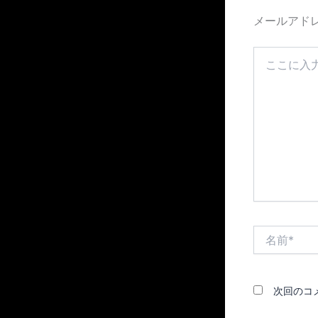
メールアド
こ
こ
に
入
力…
名
前
*
次回のコ