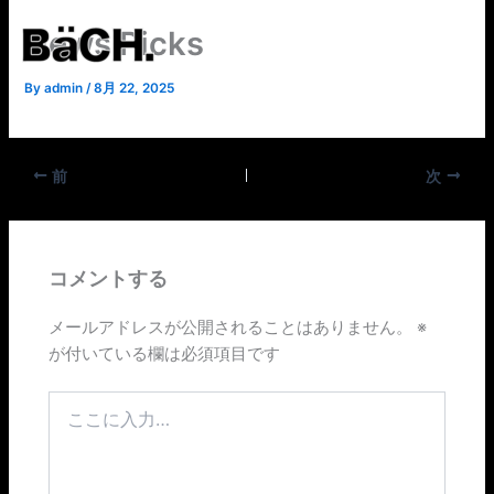
内
News Picks
容
を
By
admin
/
8月 22, 2025
ス
キ
ッ
プ
前
次
コメントする
メールアドレスが公開されることはありません。
※
が付いている欄は必須項目です
こ
こ
に
入
力…