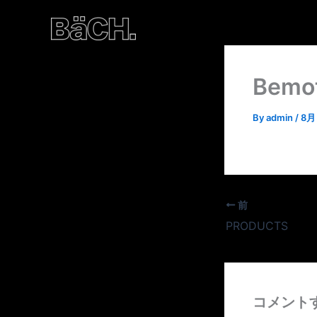
内
容
を
ス
Bemo
キ
ッ
プ
By
admin
/
8月 
前
PRODUCTS
コメント