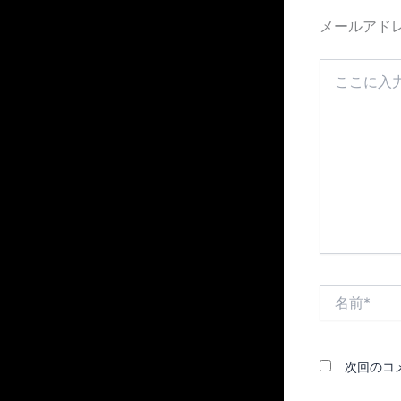
メールアド
こ
こ
に
入
力…
名
前
*
次回のコ