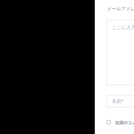
メールアド
こ
こ
に
入
力…
名
前
*
次回のコ