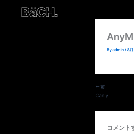
内
容
を
ス
AnyM
キ
ッ
プ
By
admin
/
8月 
前
Canly
コメント